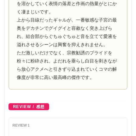
を溶かしていく表情の落差と作画の熱量がとにか
く凄まじいです。
上から目線だったギャルが、一番敏感な子宮の最
奥をデカチンでグイグイと容赦なく突き上げら
れ、結合部からぐちゅぐちゅと音を立てて愛液を
溢れさせるシーンは興奮を抑えきれません。
ただ激しいだけでなく、宗教勧誘のプライドを
粉々に粉砕され、よだれを垂らし白目を剥きなが
ら放心アクメへと引きずり込まれていくコマの解
像度が非常に高い最高峰の傑作です。
REVIEW / 感想
REVIEW 1