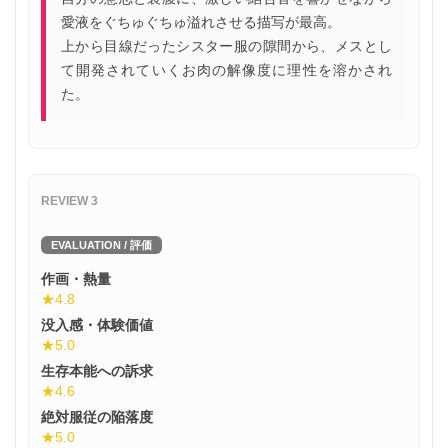
愛液をぐちゅぐちゅ溢れさせる描写が最高。
上から目線だったシスター服の隙間から、メスとし
て開発されていくお肉の解像度に理性を溶かされ
た。
REVIEW 3
EVALUATION / 評価
作画・熱量
★4.8
没入感・体験価値
★5.0
生存本能への訴求
★4.6
絶対服従の陥落度
★5.0