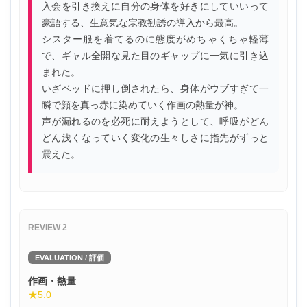
入会を引き換えに自分の身体を好きにしていいって
豪語する、生意気な宗教勧誘の導入から最高。
シスター服を着てるのに態度がめちゃくちゃ軽薄
で、ギャル全開な見た目のギャップに一気に引き込
まれた。
いざベッドに押し倒されたら、身体がウブすぎて一
瞬で顔を真っ赤に染めていく作画の熱量が神。
声が漏れるのを必死に耐えようとして、呼吸がどん
どん浅くなっていく変化の生々しさに指先がずっと
震えた。
REVIEW 2
EVALUATION / 評価
作画・熱量
★5.0