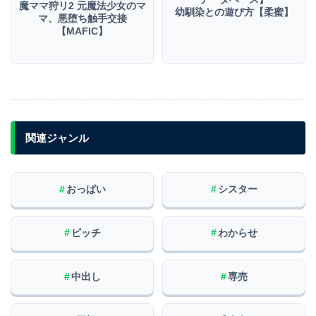
魔ママ狩リ2 元魔法少女のマ
幼馴染との遊び方【柔蜜】
マ、悪堕ち触手交接
【MAFIC】
関連ジャンル
#
おっぱい
#
シスター
#
ビッチ
#
わからせ
#
中出し
#
専売