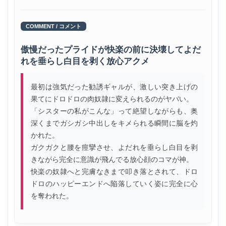
COMMENT / コメント
傲慢だったプライドが快楽の前に決壊してよだ
れを垂らし白目を剥く放心アクメ
最初は強気だった勧誘ギャルが、激しい突き上げの
果てにドロドロの肉奴隷に変えられるのがヤバい。
「シスターの私がこんな」って絶望しながらも、奥
深くまでガシガシ中出しをキメられる瞬間に脳を灼
かれた。
ガクガクと腰を痙攣させ、よだれを垂らし白目を剥
きながら完全に意識が飛んでる放心顔のコマが神。
快楽の奴隷へと完膚なきまで叩き落とされて、ドロ
ドロのハッピーエンドへ陥落していく姿に完全に心
を奪われた。