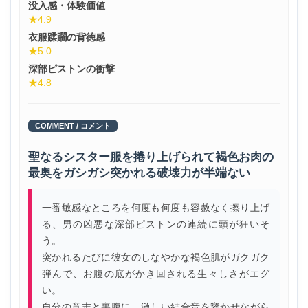
没入感・体験価値
★4.9
衣服蹂躙の背徳感
★5.0
深部ピストンの衝撃
★4.8
COMMENT / コメント
聖なるシスター服を捲り上げられて褐色お肉の
最奥をガシガシ突かれる破壊力が半端ない
一番敏感なところを何度も何度も容赦なく擦り上げ
る、男の凶悪な深部ピストンの連続に頭が狂いそ
う。
突かれるたびに彼女のしなやかな褐色肌がガクガク
弾んで、お腹の底がかき回される生々しさがエグ
い。
自分の意志と裏腹に、激しい結合音を響かせながら