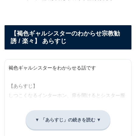
【褐色ギャルシスターのわからせ宗教勧
誘 / 楽々】 あらすじ
褐色ギャルシスターをわからせる話です
【あらすじ】
しつこくなるインターホン、扉を開けるとシスター服
に褐色の見た目をした宗教勧誘がそこにいた。
生意気な態度のギャルは入会と引き換えなら自分の体
をすきにしてもいいという条件を提示し―