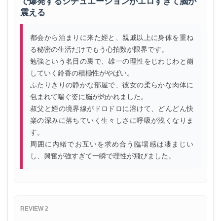
で爆発するシチュエーションがエロすぎて脳が
震える
都会から泊まりに来た姪と、親戚以上に身体を重ね
る秘密の生活だけでもう心拍数が限界です。
勉強という名目の裏で、雄一の理性をじわじわと崩
していく鈴香の積極性がやばい。
ふたりきりの静かな部屋で、彼女の柔らかな肉体に
包まれて喘ぐ姿に脳が灼かれました。
叔父と姪の境界線がドロドロに溶けて、どんどん快
楽の深みに落ちていく生々しさに呼吸が浅くなりま
す。
周囲に内緒でお互いを求め合う臨場感は凄まじい
し、興奮が強すぎて一瞬で理性が飛びました。
REVIEW 2