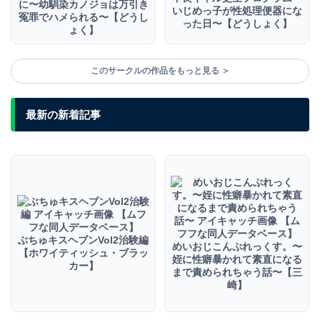
に〜幼馴染カノジョは万引き
いじめっ子が性処理便器にな
冤罪でハメられる〜【どうし
った日〜【どうしょく】
ょく】
このサークルの作品をもっと見る ＞
最新の新着記事
ぶちゅキスヘブンVol2治験編
めいおじこんぷれっくす。〜
【ホワイティッシュ・ブラッ
姪に性癖暴かれて素直になる
カー】
まで責められちゃう話〜【三
崎】