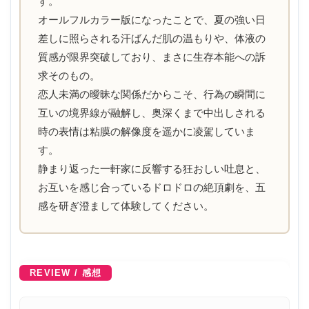
す。
オールフルカラー版になったことで、夏の強い日
※本編の隠蔽処理は黒ノリになります
差しに照らされる汗ばんだ肌の温もりや、体液の
質感が限界突破しており、まさに生存本能への訴
＊＊＊
求そのもの。
恋人未満の曖昧な関係だからこそ、行為の瞬間に
本編:42p
互いの境界線が融解し、奥深くまで中出しされる
時の表情は粘膜の解像度を遥かに凌駕していま
す。
作画:うまくち醬油様
静まり返った一軒家に反響する狂おしい吐息と、
X @umakuchu
お互いを感じ合っているドロドロの絶頂劇を、五
Pixiv 809099
感を研ぎ澄まして体験してください。
シナリオ:なつぺそ様
Pixiv 91099
REVIEW / 感想
企画・編集:どうしょく