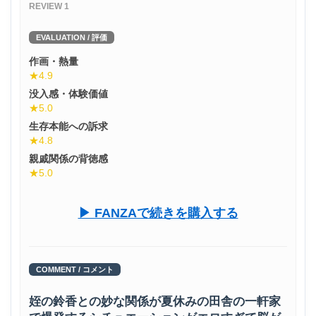
REVIEW 1
X @doushoku
Pixiv 12702835
EVALUATION / 評価
作画・熱量
★4.9
デザイン:よしかわWorks様
没入感・体験価値
X @ysnt_design
★5.0
生存本能への訴求
▶ FANZAで続きを購入する
★4.8
親戚関係の背徳感
★5.0
▶ FANZAで続きを購入する
COMMENT / コメント
姪の鈴香との妙な関係が夏休みの田舎の一軒家