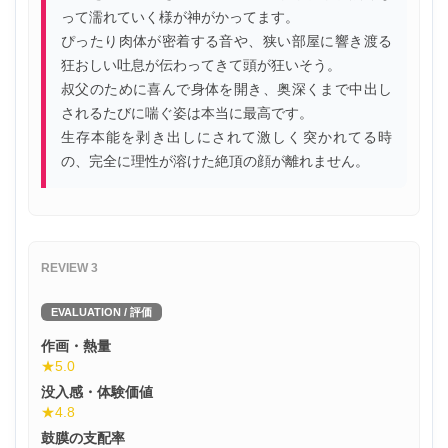
って濡れていく様が神がかってます。
ぴったり肉体が密着する音や、狭い部屋に響き渡る
狂おしい吐息が伝わってきて頭が狂いそう。
叔父のために喜んで身体を開き、奥深くまで中出し
されるたびに喘ぐ姿は本当に最高です。
生存本能を剥き出しにされて激しく突かれてる時
の、完全に理性が溶けた絶頂の顔が離れません。
REVIEW 3
EVALUATION / 評価
作画・熱量
★5.0
没入感・体験価値
★4.8
鼓膜の支配率