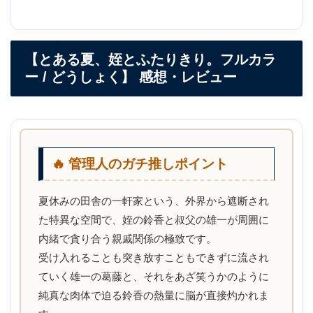
以前、鈴香に告白されてからというもの、
雄一は受け入れることも突き放すこともできず
【とある夏、姪とふたりきり。フルカラ
周囲に内緒で身体を重ねているのだ。
ー / どうしょく】 感想・レビュー
親戚以上、恋人未満の曖昧な関係。
姪は都会暮らし、叔父は田舎暮らしのため、
🔥 管理人のガチ推しポイント
長く一緒にいられるのは長期休みの間だけ。
夏休みの田舎の一軒家という、外界から遮断され
田舎の一軒家、ふたりきりで行為に耽る。
た特異な空間で、姪の鈴香と叔父の雄一が周囲に
内緒で貪り合う親戚関係の極致です。
※「とある夏、姪とふたりきり。」のオールフルカラ
受け入れることも突き放すこともできずに流され
ていく雄一の葛藤と、それをあざ笑うかのように
ー版になります。
純真な肉体で迫る鈴香の熱量に脳が直接灼かれま
ストーリーに変更はありません。