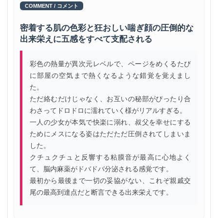
COMMENT / コメント
密着する肌の色彩と狂おしい喘ぎ顔の圧倒的な
出来栄えに五感をすべて支配される
彩色の熱量が異次元レベルで、ページをめくるたび
に部屋の空気まで熱くなるような錯覚を覚えまし
た。
ただ絡むだけじゃなく、お互いの秘部がぴったり合
わさってドロドロに濡れていく様がリアルすぎる。
一人の少女が本気で快楽に溺れ、叔父を幸せにする
ためにメスになる姿はただただ圧倒されてしまいま
した。
クチュクチュと反響する粘膜音が最高に心地よく
て、脳内麻薬がドバドバ分泌される感覚です。
最初から最後まで一切の妥協がない、これぞ親戚交
尾の最高到達点だと断言できる出来栄えです。