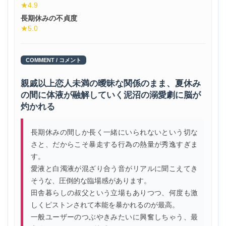
★4.9
長期休みの不貞度
★5.0
COMMENT / コメント
親戚以上恋人未満の曖昧な関係のまま、夏休み
の間に体液が融解していく泥沼の溺愛劇に脳が
灼かれる
長期休みの間しか長く一緒にいられないという切な
さと、だからこそ暴走する行為の熱量が秀逸すぎま
す。
愛液と白濁液が混ざり合う音がリアルに聞こえてき
そうな、圧倒的な臨場感があります。
田舎暮らしの叔父という立場もありつつ、何度も激
しくピストンされて本能を暴かれるのが最高。
一般ユーザーのつぶやきみたいに興奮しちゃう、最