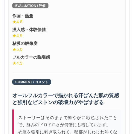
EVALUATION / 評価
作画・熱量
★4.8
没入感・体験価値
★4.9
粘膜の解像度
★5.0
フルカラーの臨場感
★4.9
COMMENT / コメント
オールフルカラーで描かれる汗ばんだ肌の質感
と強引なピストンの破壊力がやばすぎる
ストーリーはそのままで鮮やかに彩色されたこと
で、絡みのドロドロさが何倍にも増しています。
衣服を強引に剥ぎ取られて、秘部がじわじわ熱くな